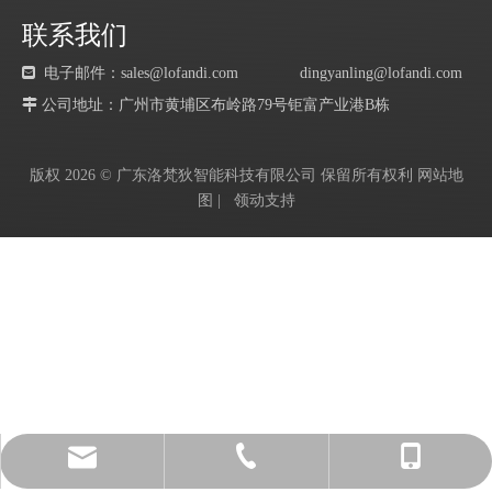
联系我们

电子邮件：sales@lofandi.com
dingyanling@lofandi.com
 公司地址：广州市黄埔区布岭路79号钜富产业港B栋
版权
2026
© 广东洛梵狄智能科技有限公司 保留所有权利
网站地
图
|
领动
支持
dingyanling@lofandi.com
+86-757-81201185
+8618028158763