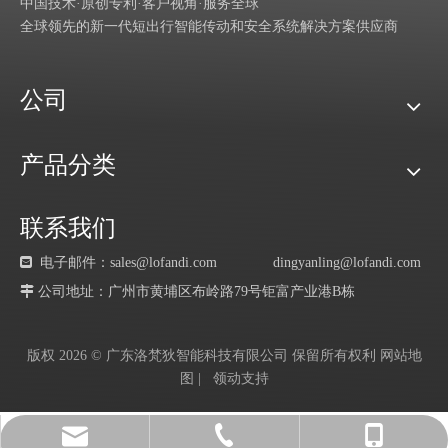
中国技术·原创专利·客户视角·服务全球
全球领先的新一代短出行智能传动和安全系统解决方案供应商
公司
产品分类
联系我们

电子邮件：sales@lofandi.com
dingyanling@lofandi.com
 公司地址：广州市黄埔区布岭路79号钜富产业港B栋
版权
2026
© 广东洛梵狄智能科技有限公司 保留所有权利
网站地
图
|
领动
支持
dingyanling@lofandi.com
+86-757-81201185
+8618028158763