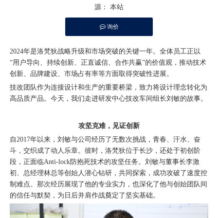
源：
本站
询价
["facebook","twitter","line","wechat","linkedin","pinterest","whatsapp"]
2024年是洛梵狄战略升级和市场突破的关键一年。全体员工正以
“用户导向、持续创新、正直诚信、合作共赢”的价值观，推动技术
创新、品牌建设、市场占有率等方面取得突破性进展。
技改团队作为连接设计和生产的重要桥梁，致力将设计理念转化为
高品质产品。今天，我们走进研发中心技改车间组长刘敏的故事。
攻坚克难，见证创新
自2017年以来，刘敏与公司经历了无数次挑战，青春、汗水、奋
斗，交织成了动人乐章。彼时，洛梵狄位于长沙，还处于初创阶
段，正面临Anti-lock防抱死技术的攻坚任务。刘敏与董事长李激
初、总经理林总等创始人潜心钻研，共同探索，成功攻破了速度控
制难点。那次经历展现了他的专业实力，也深化了他与创始团队间
的信任与默契，为日后并肩作战奠定了坚实基础。